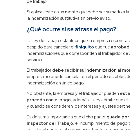
de trabajo.
Si aplica, este es un monto que debe ser sumado a la
la indemnización sustitutiva sin previo aviso.
¿Qué ocurre si se atrasa el pago?
La ley de trabajo establece que la empresa o contrata
despido para cancelar el
finiquito
que fue
aprobad
indemnizaciones que corresponden al trabajador de a
servicio.
El trabajador
debe recibir su indemnización al mo
empresa no puede cancelar en el periodo establecido
indemnización en único pago.
No obstante, la empresa y el trabajador pueden
esta
proceda con el pago
, además, la ley admite que el
y cuando se consideren los intereses y ajustes pertin
Es de suma importancia que dicho pacto
quede por 
Inspector del Trabajo
, el incumplimiento del pag
solicitar el pago total o denunciar frente a la Inspector