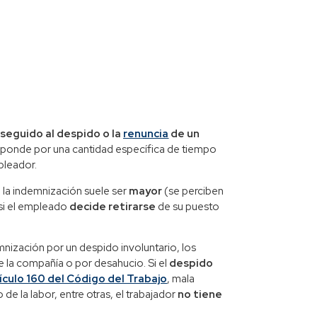
 seguido al despido o la
renuncia
de un
esponde por una cantidad específica de tiempo
pleador.
 la indemnización suele ser
mayor
(se perciben
si el empleado
decide retirarse
de su puesto
nización por un despido involuntario, los
e la compañía o por desahucio. Si el
despido
ículo 160 del Código del Trabajo
, mala
de la labor, entre otras, el trabajador
no tiene