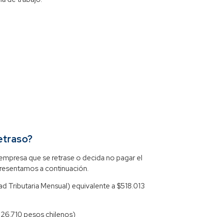
retraso?
a empresa que se retrase o decida no pagar el
resentamos a continuación.
d Tributaria Mensual) equivalente a $518.013
726.710 pesos chilenos)