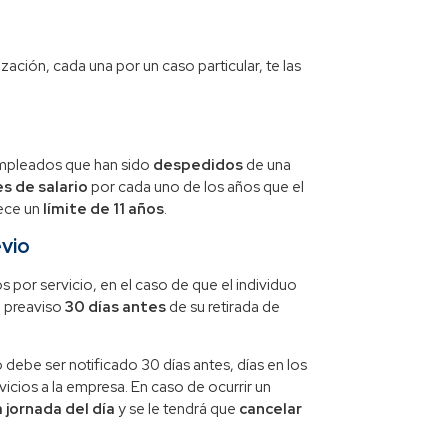
zación, cada una por un caso particular, te las
empleados que han sido
despedidos
de una
s de salario
por cada uno de los años que el
lece un
límite de 11 años
.
evio
s por servicio, en el caso de que el individuo
o
preaviso
30 días antes
de su retirada de
debe ser notificado 30 días antes, días en los
icios a la empresa. En caso de ocurrir un
a jornada del día
y se le tendrá que
cancelar