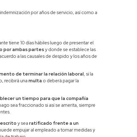
 indemnización por años de servicio, así como a
nte tiene 10 días hábiles luego de presentar el
o por ambas partes
y donde se establece las
cuerdo a las causales de despido y los años de
mento de terminar la relación laboral
, si la
, recibirá una
multa
o deberá pagar la
blecer un tiempo para que la compañía
 pago sea fraccionado si así se amerita, siempre
entes.
escrito
y sea
ratificado frente a un
o puede empujar al empleado a tomar medidas y
ía de trabajo.