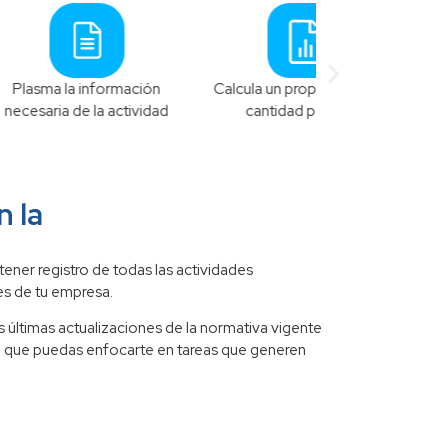
nformación
Calcula un proporcional a la
Indica la e
la actividad
cantidad pactada.
contratante y 
centro de 
 la
 tener registro de todas las actividades
es de tu empresa
.
 últimas actualizaciones de la normativa vigente
ra que puedas enfocarte en tareas que generen