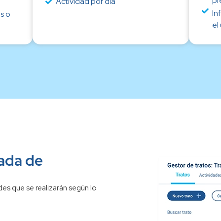
pr
Actividad por día
In
s o
el
cada de
des que se realizarán según lo