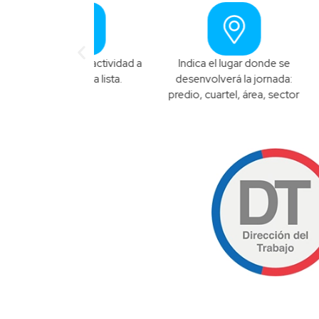
 una actividad a
Indica el lugar donde se
Determina l
r de la lista.
desenvolverá la jornada:
que se lleva
predio, cuartel, área, sector
trabajos