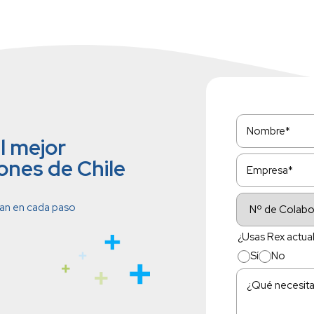
l mejor
ones de Chile
ian en cada paso
¿Usas Rex actua
Sí
No