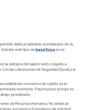
se permite darle un adelanto al empleado de su
 Solicitar este tipo de
beneficios
es un
se extraerá del salario neto o líquido a
r con las cotizaciones de Seguridad Social y el
s establecen convenios de cuánto es el
determinado momento. Para muchos el tope es
abajo ya realizado.
tamento de Recursos Humanos. No existe un
 tener sus propios formularios de solicitud.