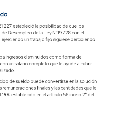
ldo
1.227 estableció la posibilidad de que los
ro de Desempleo de la Ley N°19.728 con el
ejerciendo un trabajo fijo siguiese percibiendo
ciba ingresos disminuidos como forma de
 con un salario completo que le ayude a cubrir
alizado.
cipo de sueldo puede convertirse en la solución
s remuneraciones finales y las cantidades que le
l 15%
establecido en el artículo 58 inciso 2° del