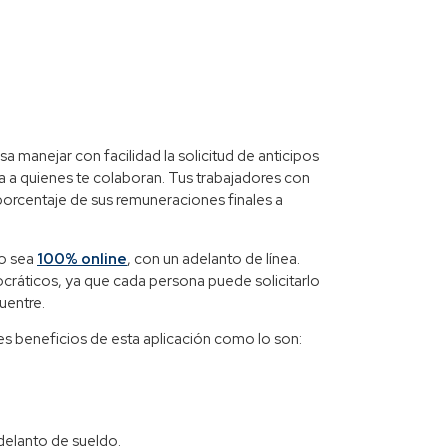
manejar con facilidad la solicitud de anticipos
a a quienes te colaboran. Tus trabajadores con
 porcentaje de sus remuneraciones finales a
so sea
100% online
, con un adelanto de línea.
ocráticos, ya que cada persona puede solicitarlo
uentre.
es beneficios de esta aplicación como lo son:
adelanto de sueldo.