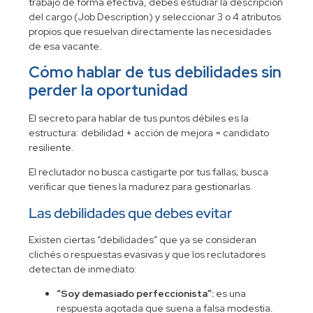
trabajo
de forma efectiva, debes estudiar la descripción
del cargo (Job Description) y seleccionar 3 o 4 atributos
propios que resuelvan directamente las necesidades
de esa vacante.
Cómo hablar de tus debilidades sin
perder la oportunidad
El secreto para hablar de tus puntos débiles es la
estructura: debilidad + acción de mejora = candidato
resiliente.
El reclutador no busca castigarte por tus fallas; busca
verificar que tienes la madurez para gestionarlas.
Las debilidades que debes evitar
Existen ciertas “debilidades” que ya se consideran
clichés o respuestas evasivas y que los reclutadores
detectan de inmediato:
“Soy demasiado perfeccionista”:
es una
respuesta agotada que suena a falsa modestia.