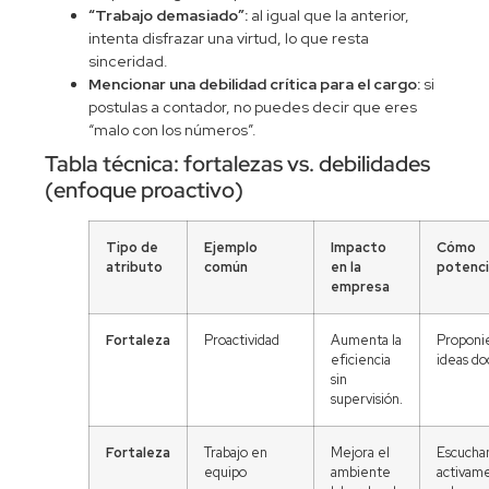
“Trabajo demasiado”:
al igual que la anterior,
intenta disfrazar una virtud, lo que resta
sinceridad.
Mencionar una debilidad crítica para el cargo:
si
postulas a contador, no puedes decir que eres
“malo con los números”.
Tabla técnica: fortalezas vs. debilidades
(enfoque proactivo)
Tipo de
Ejemplo
Impacto
Cómo
atributo
común
en la
potenci
empresa
Fortaleza
Proactividad
Aumenta la
Proponi
eficiencia
ideas d
sin
supervisión.
Fortaleza
Trabajo en
Mejora el
Escucha
equipo
ambiente
activame