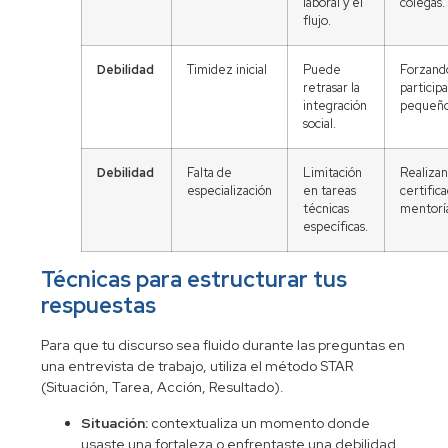
laboral y el
colegas.
flujo.
Debilidad
Timidez inicial
Puede
Forzando
retrasar la
particip
integración
pequeño
social.
Debilidad
Falta de
Limitación
Realizan
especialización
en tareas
certific
técnicas
mentorí
específicas.
Técnicas para estructurar tus
respuestas
Para que tu discurso sea fluido durante las
preguntas en
una entrevista de trabajo
, utiliza el método STAR
(Situación, Tarea, Acción, Resultado).
Situación:
contextualiza un momento donde
usaste una fortaleza o enfrentaste una debilidad.