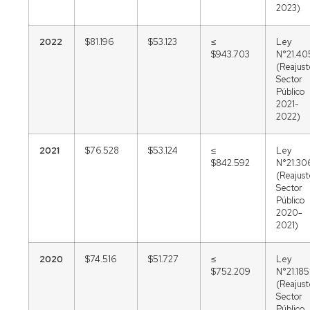
2023)
2022
$81.196
$53.123
≤
Ley
$943.703
N°21.40
(Reajus
Sector
Público
2021-
2022)
2021
$76.528
$53.124
≤
Ley
$842.592
N°21.30
(Reajus
Sector
Público
2020-
2021)
2020
$74.516
$51.727
≤
Ley
$752.209
N°21.185
(Reajus
Sector
Público