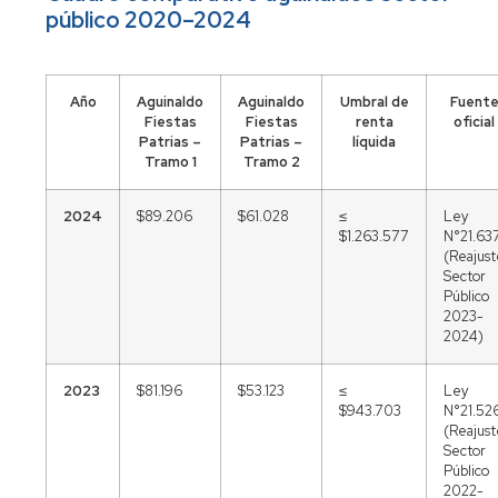
público 2020–2024
Año
Aguinaldo
Aguinaldo
Umbral de
Fuent
Fiestas
Fiestas
renta
oficial
Patrias –
Patrias –
líquida
Tramo 1
Tramo 2
2024
$89.206
$61.028
≤
Ley
$1.263.577
N°21.63
(Reajus
Sector
Público
2023-
2024)
2023
$81.196
$53.123
≤
Ley
$943.703
N°21.52
(Reajus
Sector
Público
2022-