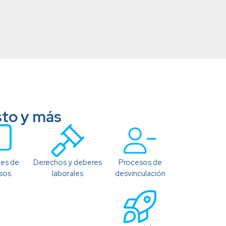
sto y más
des de
Derechos y deberes
Procesos de
sos
laborales
desvinculación