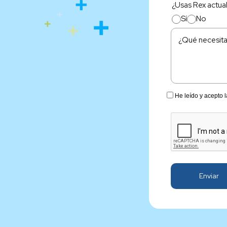
¿Usas Rex actua
Sí
No
He leído y acepto 