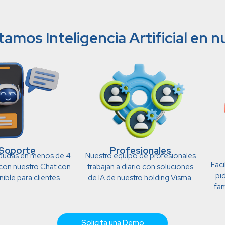
os Inteligencia Artificial en 
Soporte
Profesionales
 dudas en menos de 4
Nuestro equipo de profesionales
Faci
con nuestro Chat con
trabajan a diario con soluciones
pi
nible para clientes.
de IA de nuestro holding Visma.
fam
Solicita una Demo