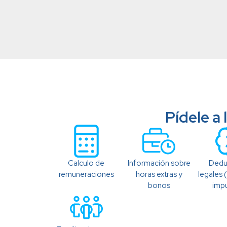
Pídele a
Calculo de
Información sobre
Dedu
remuneraciones
horas extras y
legales 
bonos
imp