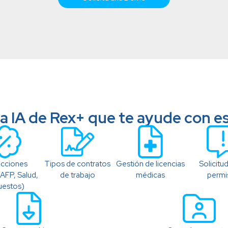
 la IA de Rex+ que te ayude con e
cciones
Tipos de contratos
Gestión de licencias
Solicitu
(AFP, Salud,
de trabajo
médicas
permi
uestos)