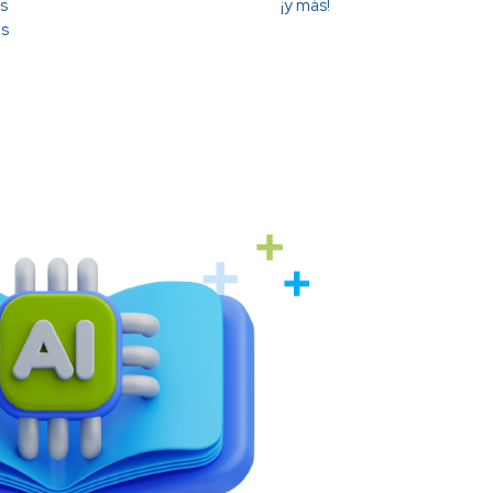
s
¡y más!
es