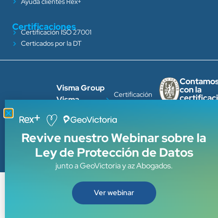
Ayuda clientes Rex+
Certificaciones
Certificación ISO 27001
Certicados por la DT
Contamo
Visma Group
con la
Certificación
certificac
Visma
ISO 27001
ISO
LATAM
27001
Certicados
Trabaja con
por la DT
nosotros
Revive nuestro Webinar sobre la
Ley de Protección de Datos
junto a GeoVictoria y az Abogados.
Ver webinar