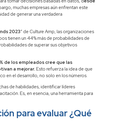
ara tomar decisiones basadas en datos, d
esde
mbargo, muchas empresas aún enfrentan este
nidad de generar una verdadera
nds 2023
” de Culture Amp, las organizaciones
pos tienen un 44% más de probabilidades de
robabilidades de superar sus objetivos
% de los empleados cree que las
ivan a mejorar.
Esto refuerza la idea de que
o en el desarrollo, no solo en los números.
as de habilidades, identificar líderes
acitación. Es, en esencia, una herramienta para
ción para evaluar ¿Qué