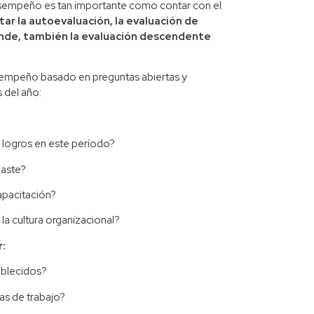
esempeño es tan importante como contar con el
tar la autoevaluación, la evaluación de
ponde, también la evaluación descendente
empeño basado en preguntas abiertas y
 del año:
s logros en este período?
daste?
apacitación?
la cultura organizacional?
r:
ablecidos?
s de trabajo?