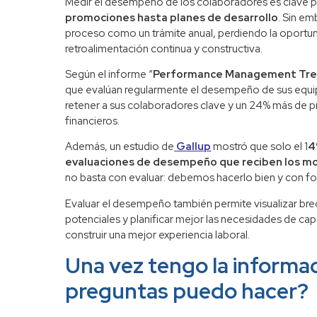
Medir el desempeño de los colaboradores es clave p
promociones hasta planes de desarrollo
. Sin e
proceso como un trámite anual, perdiendo la oportu
retroalimentación continua y constructiva.
Según el informe “
Performance Management Tre
que evalúan regularmente el desempeño de sus equi
retener a sus colaboradores clave y un 24% más de p
financieros.
Además, un estudio de
Gallup
mostró que solo el 1
4
evaluaciones de desempeño que reciben los mot
no basta con evaluar: debemos hacerlo bien y con foc
Evaluar el desempeño también permite visualizar brech
potenciales y planificar mejor las necesidades de cap
construir una mejor experiencia laboral.
Una vez tengo la informa
preguntas puedo hacer?