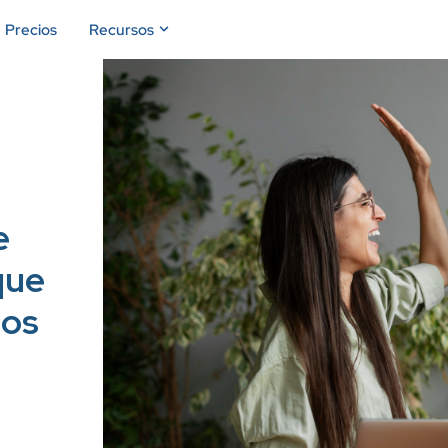
Precios
Recursos
e
que
pos