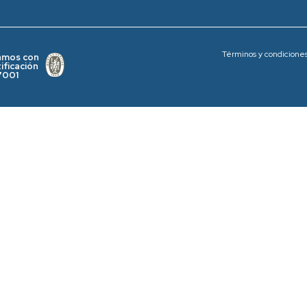
Términos y condicione
amos con
tificación
7001