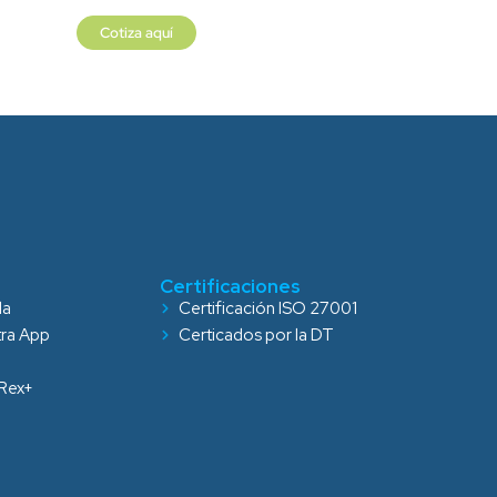
Cotiza aquí
Certificaciones
da
Certificación ISO 27001
tra App
Certicados por la DT
 Rex+