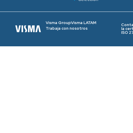
Visma Group
Visma LATAM
Cont
Trabaja con nosotros
la cer
ISO 2