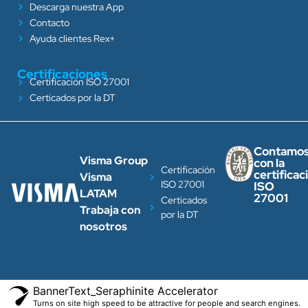
Descarga nuestra App
Contacto
Ayuda clientes Rex+
Certificaciones
Certificación ISO 27001
Certicados por la DT
Contamo
Visma Group
con la
Certificación
certificac
Visma
ISO 27001
ISO
LATAM
27001
Certicados
Trabaja con
por la DT
nosotros
BannerText_Seraphinite Accelerator
Turns on site high speed to be attractive for people and search engines.