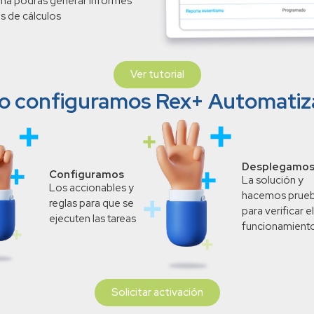
rma podrás generar informes
es de cálculos
Ver tutorial
 configuramos Rex+ Automatiz
Desplegamo
Configuramos
La solución y
Los accionables y
hacemos prue
reglas para que se
para verificar el
ejecuten las tareas
funcionamient
Solicitar activación