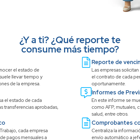
¿Y a ti? ¿Qué reporte te
consume más tiempo?
Reporte de venci
onocer el estado de
Las empresas solicitan
suele llevar tiempo y
el contrato de cada pe
ones de la empresa.
oportunamente.
Informes de Previ
a el estado de cada
En este informe se mue
las transferencias aprobadas,
como AFP, mutuales, c
salud, entre otros.
co
Comprobantes co
l Trabajo, cada empresa
Centraliza la informació
 de pagos mensuales a
envío automático a jefe