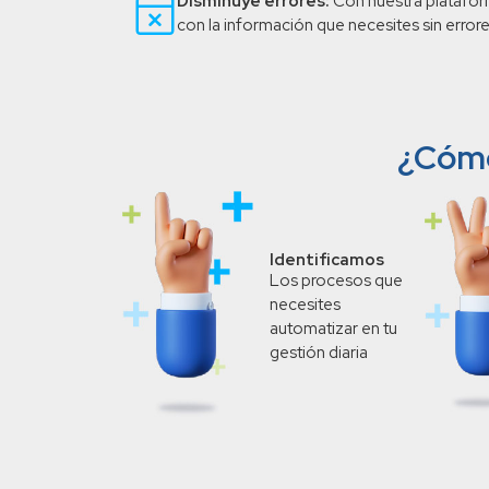
Disminuye errores:
Con nuestra platafo
con la información que necesites sin error
¿Cómo
Identificamos
Los procesos que
necesites
automatizar en tu
gestión diaria