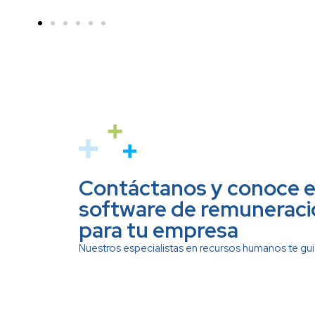
e
El equipo de Rex+ se ha
n
sentado con cada uno de
nuestros ejecutivos para ver
cuál es el problema que
o
tenemos, y eso creo que es
lo máximo para nosotros, de
que el cliente se preocupe,
tenga interés en querer
solucionar y mejorar los
sistemas.
Cecilia Aguilar
Gerente General de Incosec