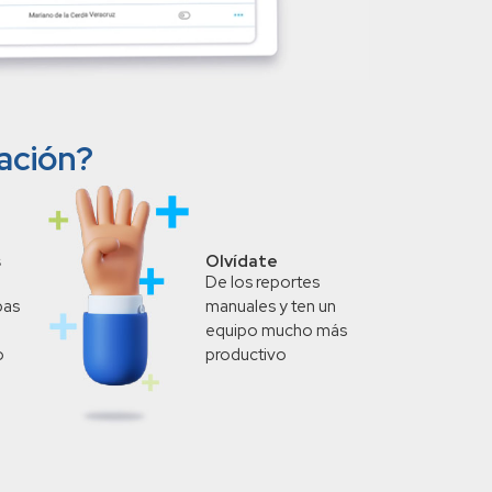
ación?
s
Olvídate
De los reportes
bas
manuales y ten un
equipo mucho más
o
productivo