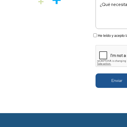
l mejor
ones de Chile
ian en cada paso
¿Usas Rex actua
Sí
No