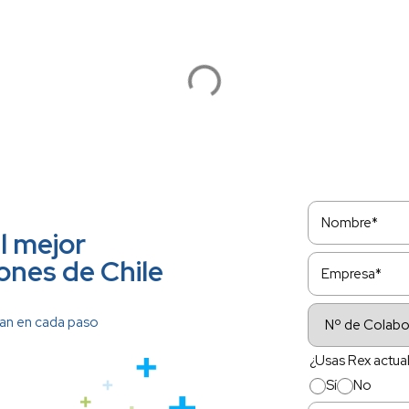
Elegimos Rex+ por su
enfoque integral en la
gestión de remuneraciones
y la gestión de personas
dentro de la empresa, su
facilidad de integración con
nuestros sistemas
existentes, y su capacidad
para adaptarse a nuestras
necesidades específicas.
Bryan Vicencio
Subdirector de gestión de
personas en USM