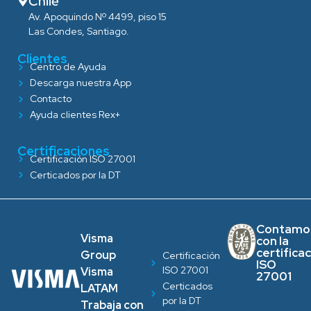
Chile
Av. Apoquindo Nº 4499, piso 15
Las Condes, Santiago.
Clientes
Centro de Ayuda
Descarga nuestra App
Contacto
Ayuda clientes Rex+
Certificaciones
Certificación ISO 27001
Certicados por la DT
Contamo
Visma
con la
certifica
Group
Certificación
ISO
ISO 27001
Visma
27001
Certicados
LATAM
por la DT
Trabaja con