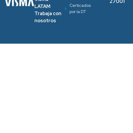
27001
Certicados
LATAM
por la DT
Trabaja con
nosotros