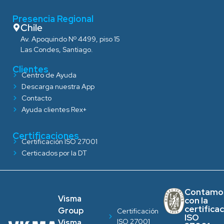
Presencia Regional
Chile
Av. Apoquindo Nº 4499, piso 15
Las Condes, Santiago.
Clientes
Centro de Ayuda
Descarga nuestra App
Contacto
Ayuda clientes Rex+
Certificaciones
Certificación ISO 27001
Certicados por la DT
Contamo
Visma
con la
certifica
Group
Certificación
ISO
ISO 27001
Visma