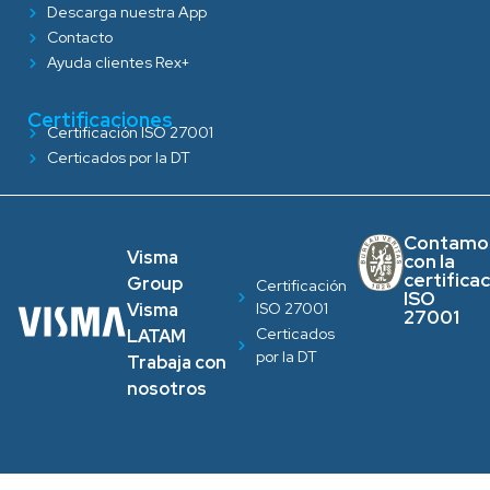
Descarga nuestra App
Contacto
Ayuda clientes Rex+
Certificaciones
Certificación ISO 27001
Certicados por la DT
Contamo
Visma
con la
certifica
Group
Certificación
ISO
ISO 27001
Visma
27001
Certicados
LATAM
por la DT
Trabaja con
nosotros