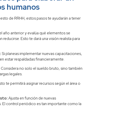
sos humanos
uesto de RRHH, estos pasos te ayudarán a tener
el año anterior y evalúa qué elementos se
reducirse. Esto te dará una visión realista para
:
Si planeas implementar nuevas capacitaciones,
ben estar respaldadas financieramente.
:
Considera no solo el sueldo bruto, sino también
argas legales.
to te permitirá asignar recursos según el área o
sto:
Ajusta en función de nuevas
. El control periódico es tan importante como la