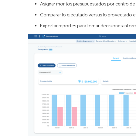
Asignar montos presupuestados por centro de
Comparar lo ejecutado versus lo proyectado en
Exportar reportes para tomar decisiones infor