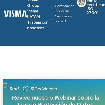
con la
certifica
Group
Certificación
ISO
ISO 27001
Visma
27001
Certicados
LATAM
por la DT
Trabaja con
nosotros
Revive nuestro Webinar sobre la
Ley de Protección de Datos